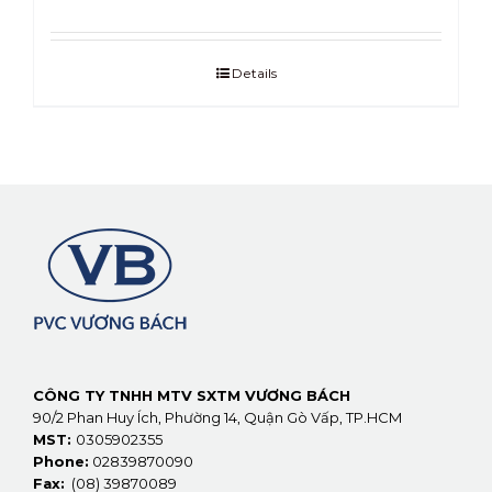
Details
CÔNG TY TNHH MTV SXTM VƯƠNG BÁCH
90/2 Phan Huy Ích, Phường 14, Quận Gò Vấp, TP.HCM
MST:
0305902355
Phone:
02839870090
Fax:
(08) 39870089