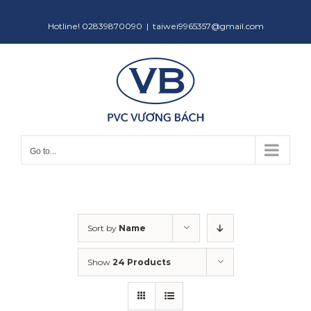
Skip
to
Hotline! 02839870090
|
taiwei9965357@gmail.com
content
Go to...
Sort by
Name
Show
24 Products