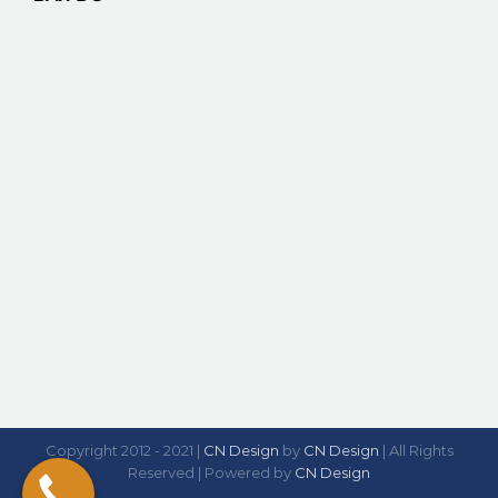
Copyright 2012 - 2021 |
CN Design
by
CN Design
| All Rights
Reserved | Powered by
CN Design