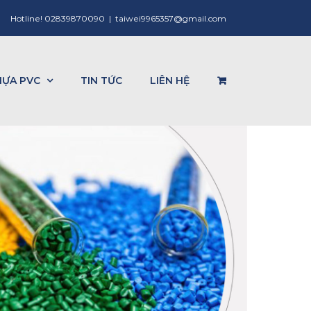
Hotline! 02839870090
|
taiwei9965357@gmail.com
HỰA PVC
TIN TỨC
LIÊN HỆ