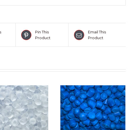
s
Pin This
Email This
Product
Product